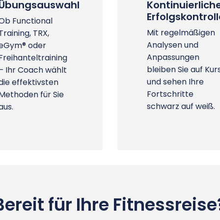
Übungsauswahl
Kontinuierlich
Erfolgskontrol
Ob Functional
Mit regelmäßigen
Training, TRX,
Analysen und
eGym® oder
Anpassungen
Freihanteltraining
bleiben Sie auf Kur
– Ihr Coach wählt
und sehen Ihre
die effektivsten
Fortschritte
Methoden für Sie
schwarz auf weiß.
aus.
Bereit für Ihre Fitnessreise