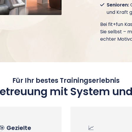
Senioren:
G
und Kraft g
Bei fit+fun Ka
Sie selbst – m
echter Motiva
Für Ihr bestes Trainingserlebnis
Betreuung mit System und
🎯
Gezielte
📈