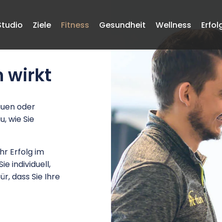
Studio
Ziele
Fitness
Gesundheit
Wellness
Erfol
h wirkt
auen oder
, wie Sie
hr Erfolg im
e individuell,
r, dass Sie Ihre