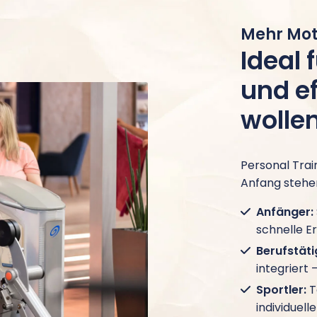
Mehr Moti
Ideal f
und ef
wolle
Personal Trai
Anfang stehen
Anfänger:
schnelle Er
Berufstäti
integriert 
Sportler:
T
individuel